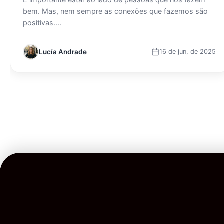
bem. Mas, nem sempre as conexões que fazemos são
positivas....
Lucía Andrade
16 de jun, de 2025