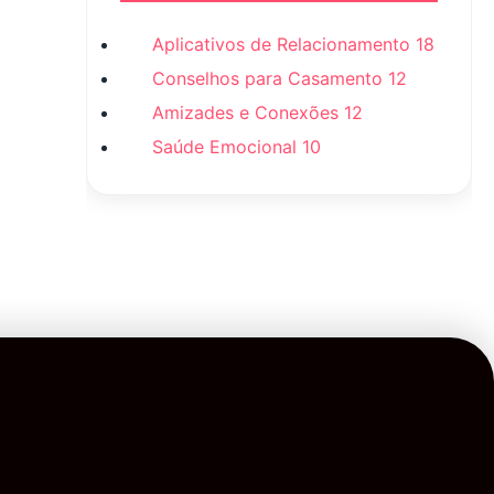
Aplicativos de Relacionamento
18
Conselhos para Casamento
12
Amizades e Conexões
12
Saúde Emocional
10