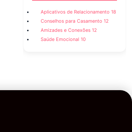
Aplicativos de Relacionamento
18
Conselhos para Casamento
12
Amizades e Conexões
12
Saúde Emocional
10