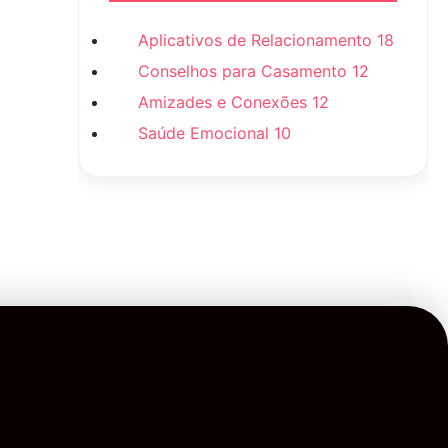
Aplicativos de Relacionamento
18
Conselhos para Casamento
12
Amizades e Conexões
12
Saúde Emocional
10