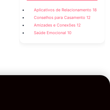
Aplicativos de Relacionamento
18
Conselhos para Casamento
12
Amizades e Conexões
12
Saúde Emocional
10