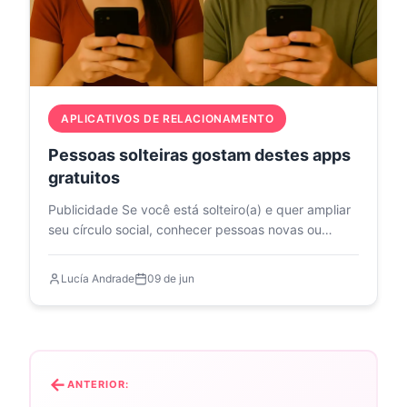
APLICATIVOS DE RELACIONAMENTO
Pessoas solteiras gostam destes apps
gratuitos
Publicidade Se você está solteiro(a) e quer ampliar
seu círculo social, conhecer pessoas novas ou…
Lucía Andrade
09 de jun
N
a
ANTERIOR:
v