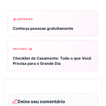
N
a
ANTERIOR:
v
Conheça pessoas gratuitamente
e
g
a
ç
PRÓXIMO:
ã
o
Checklist de Casamento: Tudo o que Você
d
Precisa para o Grande Dia
e
P
o
s
t
Deixe seu comentário